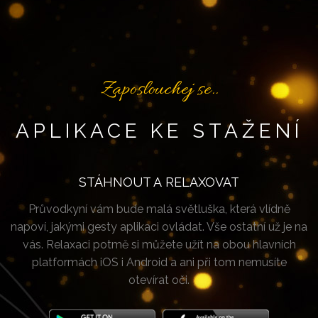
Zaposlouchej se..
APLIKACE KE STAŽENÍ
STÁHNOUT A RELAXOVAT
Průvodkyní vám bude malá světluška, která vlídně
napoví, jakými gesty aplikaci ovládat. Vše ostatní už je na
vás. Relaxaci potmě si můžete užít na obou hlavních
platformách iOS i Android a ani při tom nemusíte
otevírat oči.