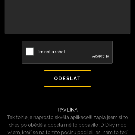
PAVLÍNA
Tak tohle je naprosto skvělá aplikace!!! zapla jsem si to
dnes po obědě a docela mě to pobavilo :D Díky moc
všem, kteří se na tomto počinu podíleli, asi nám to teď