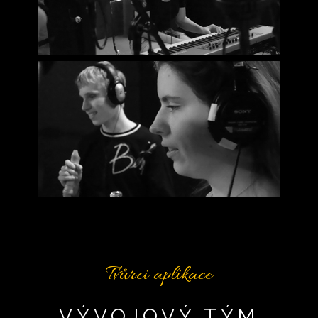
Tvůrci aplikace
VÝVOJOVÝ TÝM