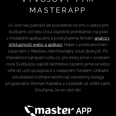
MASTERAPP
Už více než patnáct let působíme na trhu s datovými
službami, od roku 2014 úspěšně pronikáme i na pole
s mobilními aplikacemi a poskytujeme firmám
analýzy
přístupnosti webů a aplikací
. Nejen v předvánočním
čase nám v Masteru není lhostejný osud druhých. Po
interaktivní kampani svitis.cz, pro který jsme v loňském
roce Světlušce zajistili technické zázemí, jsme se letos
vrhli do užší spolupráce s nadačním fondem. Unikátní
uživatelské rozhraní navrhl náš nevidomý kolega
programátor Roman Kabelka a výsledek už vidíte sami.
Doufáme, že se vám líbí.