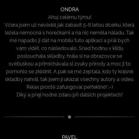
ONDRA
Ahoj celému týmu!
Včera jsem už nevěděl jak zabavit 5-ti letou dcerku, která
ležela nemocná s horečkami a na nic neměla náladu. Tak
mě napadlo ji dát na mobilu tuto aplikaci a přál bych
vám vidět, co následovalo. Snad hodinu v klidu
poslouchala skladby, hrála si na obrazovce se
světluškou a přimíchávala si zvuky přírody a moc jí to
pomohlo se zklidnit. A pak se mě zeptala, kdo ty krásné
skladby nahrál, tak jsem jí ukázal všechny autory a video.
Relax prostě zafungoval perfektně! :-)
Díky a přeji hodně zdaru při dalších projektech!
PAVEL